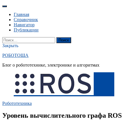
Перейти
к
Главная
содержанию
Справочник
Навигатор
Публикации
YouTube
Вконтакте
RSS
Поиск
Найти:
Закрыть
РОБОТОША
Блог о робототехнике, электронике и алгоритмах
Робототехника
Уровень вычислительного графа ROS