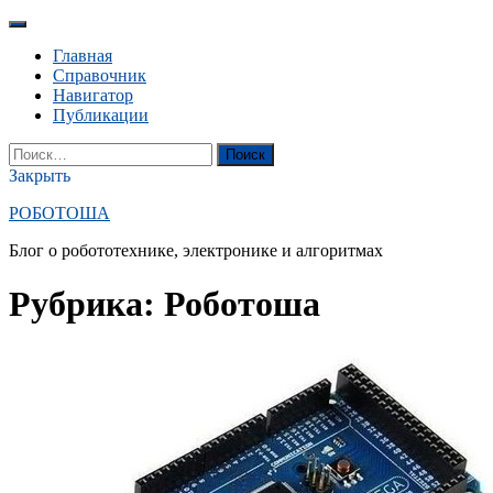
Перейти
к
Главная
содержанию
Справочник
Навигатор
Публикации
YouTube
Вконтакте
RSS
Поиск
Найти:
Закрыть
РОБОТОША
Блог о робототехнике, электронике и алгоритмах
Рубрика:
Роботоша