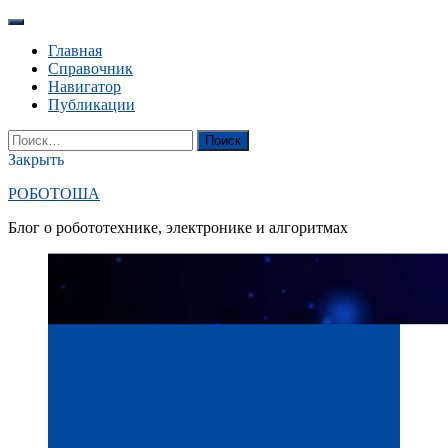
Перейти
к
Главная
содержанию
Справочник
Навигатор
Публикации
YouTube
Вконтакте
RSS
Поиск
Найти:
Закрыть
РОБОТОША
Блог о робототехнике, электронике и алгоритмах