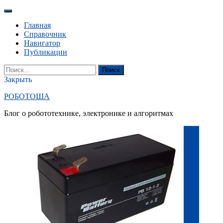
Перейти
к
Главная
содержанию
Справочник
Навигатор
Публикации
YouTube
Вконтакте
RSS
Поиск
Найти:
Закрыть
РОБОТОША
Блог о робототехнике, электронике и алгоритмах