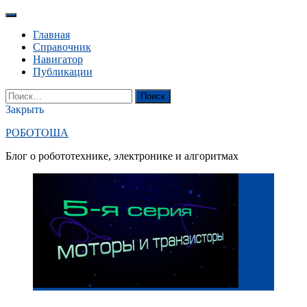
Перейти
к
Главная
содержанию
Справочник
Навигатор
Публикации
YouTube
Вконтакте
RSS
Поиск
Найти:
Закрыть
РОБОТОША
Блог о робототехнике, электронике и алгоритмах