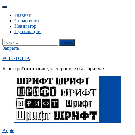
Перейти
к
Главная
содержанию
Справочник
Навигатор
Публикации
YouTube
Вконтакте
RSS
Поиск
Найти:
Закрыть
РОБОТОША
Блог о робототехнике, электронике и алгоритмах
Apple