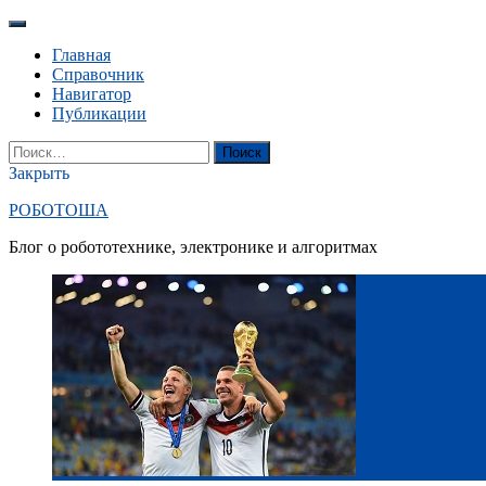
Перейти
к
Главная
содержанию
Справочник
Навигатор
Публикации
YouTube
Вконтакте
RSS
Поиск
Найти:
Закрыть
РОБОТОША
Блог о робототехнике, электронике и алгоритмах